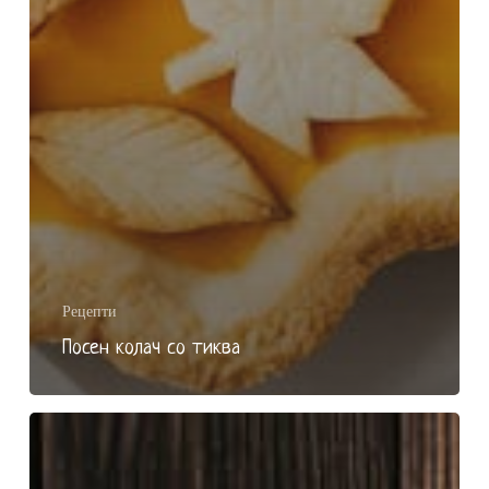
Рецепти
Посен колач со тиква
Крем
супа
со