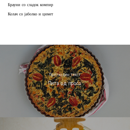
Брауни со сладок компир
Колач со јаболко и цимет
Претходен текст
Пита од просо