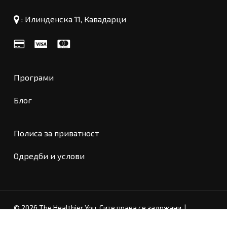
:
Илинденска 11, Кавадарци
Програми
Блог
Полиса за приватност
Меѓузбир:
0
ден
Одредби и услови
Погледни Кошничка
Проверка
© 2026 The Healthier You. Сите права се задржани. |
Developed by Sygnius
|