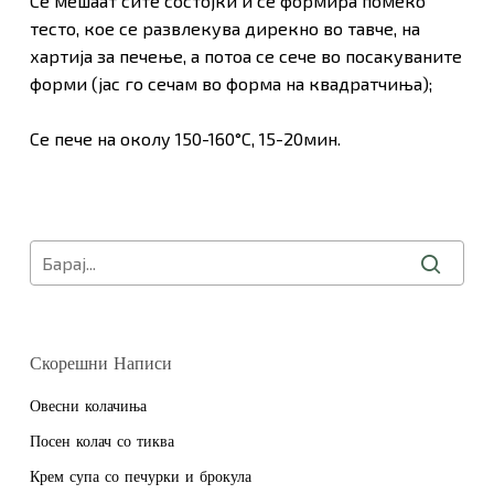
Се мешаат сите состојки и се формира помеко
тесто, кое се развлекува дирекно во тавче, на
хартија за печење, а потоа се сече во посакуваните
форми (јас го сечам во форма на квадратчиња);
Се пече на околу 150-160°С, 15-20мин.
Скорешни Написи
Нема продукти во Кошничката.
Овесни колачиња
Посен колач со тиква
Оди Во Продавница
Крем супа со печурки и брокула