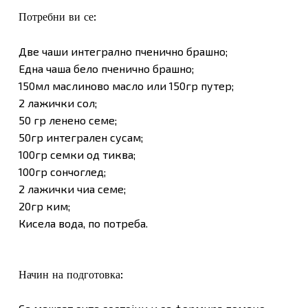
Потребни ви се:
Две чаши интегрално пченично брашно;
Една чаша бело пченично брашно;
150мл маслиново масло или 150гр путер;
2 лажички сол;
50 гр ленено семе;
50гр интегрален сусам;
100гр семки од тиква;
100гр сончоглед;
2 лажички чиа семе;
20гр ким;
Кисела вода, по потреба.
Начин на подготовка: