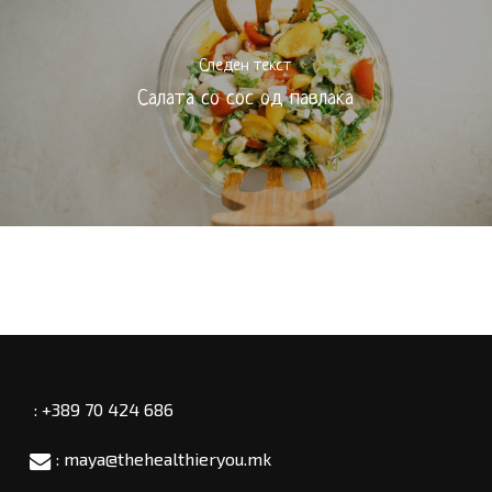
Следен текст
Салата со сос од павлака
: +389 70 424 686
: maya@thehealthieryou.mk