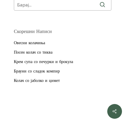
Скорешни Написи
Овесни колачиња
Посен колач со тиква
Крем супа со печурки и брокула
Брауни со сладок компир
Колач со јаболко и цимет
0
ден
ни Кошничка
Проверка
Share