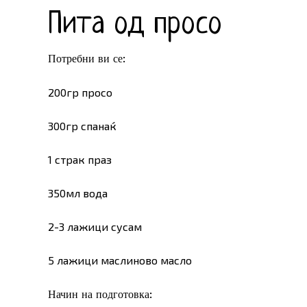
Пита од просо
Потребни ви се:
200гр просо
300гр спанаќ
1 страк праз
350мл вода
2-3 лажици сусам
5 лажици маслиново масло
Начин на подготовка: