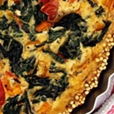
ма продукти во Кошничката.
Оди Во Продавница