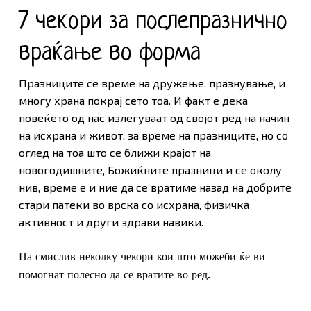
7 чекори за послепразнично
враќање во форма
Празниците се време на дружење, празнување, и
многу храна покрај сето тоа. И факт е дека
повеќето од нас излегуваат од својот ред на начин
на исхрана и живот, за време на празниците, но со
оглед на тоа што се ближи крајот на
новогодишните, Божиќните празници и се околу
нив, време е и ние да се вратиме назад на добрите
стари патеки во врска со исхрана, физичка
активност и други здрави навики.
Па смислив неколку чекори кои што можеби ќе ви
помогнат полесно да се вратите во ред.