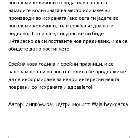
поголеми количини на вода, или пак да ја
намалите количината на место или млечни
производи во исхраната (ако сега ги јадете во
поголеми количини), или вежбање два пати
неделно. Што и да е, сигурно ќе ви биде
интересно да си поставите нов предизвик, и да се
обидете да го постигнете.
Среќна нова година и среќни празници, и се
надевам дека и во новата година ќе продолжиме
да се информираме за некои интересни нешта
поврзани со исхраната и здравјето!
Автор: дипломиран нутриционист Маја Велковска