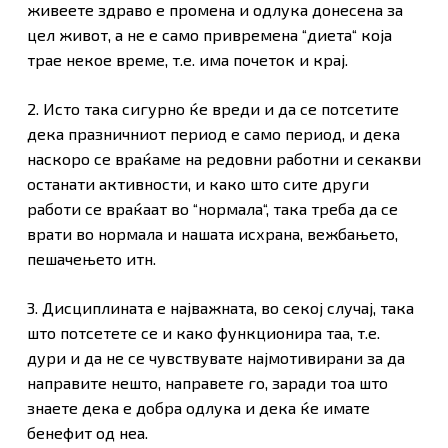
живеете здраво е промена и одлука донесена за
цел живот, а не е само привремена “диета“ која
трае некое време, т.е. има почеток и крај.
2. Исто така сигурно ќе вреди и да се потсетите
дека празничниот период е само период, и дека
наскоро се враќаме на редовни работни и секакви
останати активности, и како што сите други
работи се враќаат во “нормала“, така треба да се
врати во нормала и нашата исхрана, вежбањето,
пешачењето итн.
3. Дисциплината е најважната, во секој случај, така
што потсетете се и како функционира таа, т.е.
дури и да не се чувствувате најмотивирани за да
направите нешто, направете го, заради тоа што
знаете дека е добра одлука и дека ќе имате
бенефит од неа.