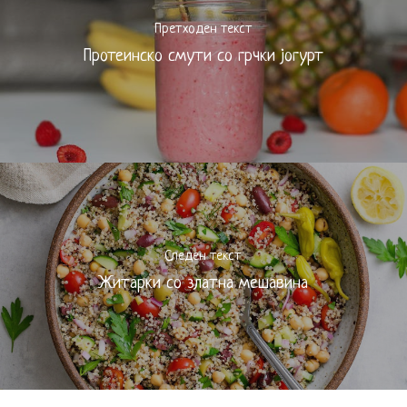
Претходен текст
Протеинско смути со грчки јогурт
Следен текст
Житарки со златна мешавина