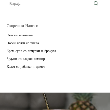
Скорешни Написи
Овесни колачиња
Посен колач со тиква
Крем супа со печурки и брокула
Брауни со сладок компир
Колач со јаболко и цимет