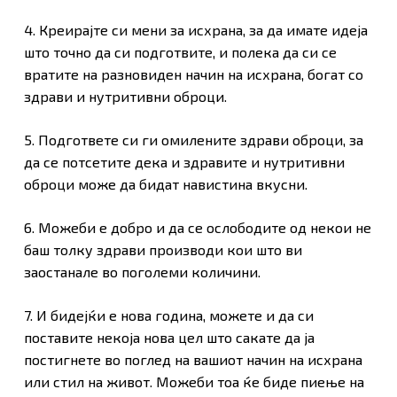
4. Креирајте си мени за исхрана, за да имате идеја
што точно да си подготвите, и полека да си се
вратите на разновиден начин на исхрана, богат со
здрави и нутритивни оброци.
5. Подгответе си ги омилените здрави оброци, за
да се потсетите дека и здравите и нутритивни
оброци може да бидат навистина вкусни.
Нема продукти во Кошничката.
6. Можеби е добро и да се ослободите од некои не
баш толку здрави производи кои што ви
Оди Во Продавница
заостанале во поголеми количини.
7. И бидејќи е нова година, можете и да си
поставите некоја нова цел што сакате да ја
постигнете во поглед на вашиот начин на исхрана
или стил на живот. Можеби тоа ќе биде пиење на