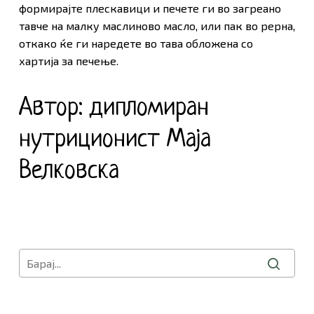
формирајте плескавици и печете ги во загреано
Оди Во Продавница
тавче на малку маслиново масло, или пак во рерна,
откако ќе ги наредете во тава обложена со
хартија за печење.
Автор: дипломиран
нутриционист Маја
Велковска