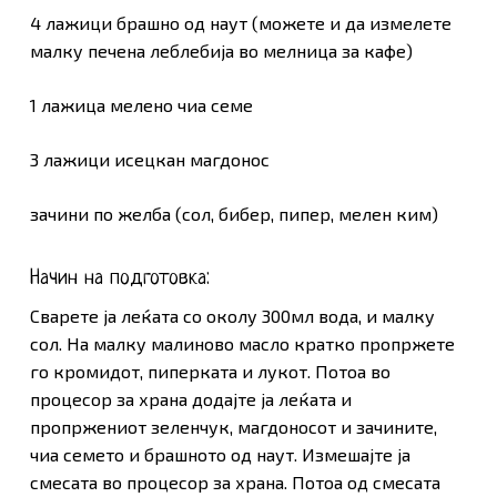
4 лажици брашно од наут (можете и да измелете
малку печена леблебија во мелница за кафе)
1 лажица мелено чиа семе
3 лажици исецкан магдонос
зачини по желба (сол, бибер, пипер, мелен ким)
Начин на подготовка:
Сварете ја леќата со околу 300мл вода, и малку
сол. На малку малиново масло кратко пропржете
го кромидот, пиперката и лукот. Потоа во
процесор за храна додајте ја леќата и
пропржениот зеленчук, магдоносот и зачините,
чиа семето и брашното од наут. Измешајте ја
Нема продукти во Кошничката.
смесата во процесор за храна. Потоа од смесата