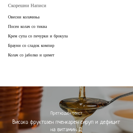
Скорешни Написи
Овесни колачиња
Посен колач со тиква
Крем супа со печурки и брокула
Брауни со сладок компир
Колач со јаболко и цимет
Претходен текст
Високо фруктозен пченкарен сируп и дефицит
на витамин Д