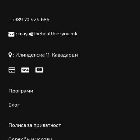
: +389 70 424 686
: maya@thehealthieryou.mk
:
Илинденска 11, Кавадарци
Програми
Блог
Полиса за приватност
Меѓузбир:
0
ден
Одредби и услови