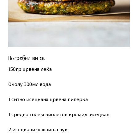
Потребни ви се:
150гр црвена леќа
Околу 300мл вода
1 ситно исецкана црвена пиперка
1 средно голем виолетов кромид, исецкан
2 исецкани чешниња лук