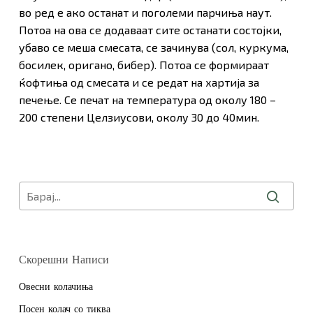
во ред е ако останат и поголеми парчиња наут.
Потоа на ова се додаваат сите останати состојки,
убаво се меша смесата, се зачинува (сол, куркума,
босилек, оригано, бибер). Потоа се формираат
ќофтиња од смесата и се редат на хартија за
печење. Се печат на температура од околу 180 –
200 степени Целзиусови, околу 30 до 40мин.
Скорешни Написи
Нема продукти во Кошничката.
Овесни колачиња
Оди Во Продавница
Посен колач со тиква