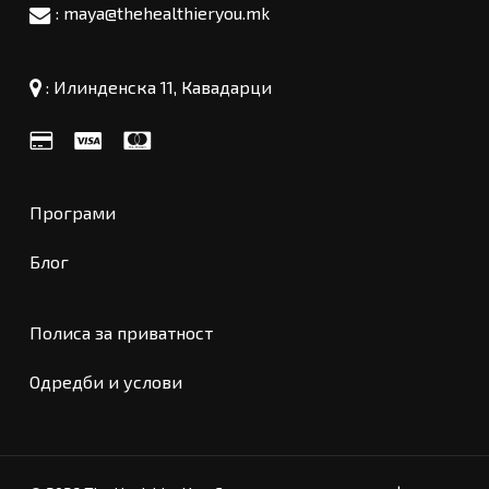
: maya@thehealthieryou.mk
:
Илинденска 11, Кавадарци
Програми
Блог
Полиса за приватност
Меѓузбир:
0
ден
Одредби и услови
Погледни Кошничка
Проверка