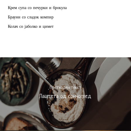
Крем супа со печурки и брокула
Брауни со сладок компир
Колач со јаболко и цимет
Претходен текст
Паштета од сончоглед