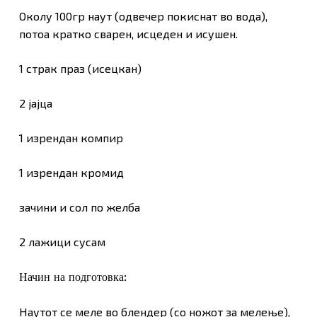
Околу 100гр наут (одвечер покиснат во вода),
потоа кратко сварен, исцеден и исушен.
1 страк праз (исецкан)
2 јајца
1 изрендан компир
1 изрендан кромид
зачини и сол по желба
2 лажици сусам
Начин на подготовка:
Наутот се меле во блендер (со ножот за мелење),