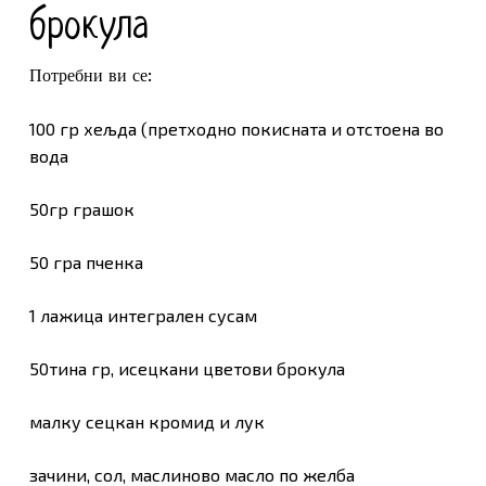
брокула
Потребни ви се:
100 гр хељда (претходно покисната и отстоена во
вода
50гр грашок
50 гра пченка
1 лажица интегрален сусам
50тина гр, исецкани цветови брокула
малку сецкан кромид и лук
зачини, сол, маслиново масло по желба