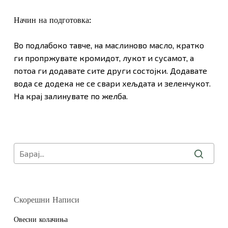
Начин на подготовка:
Во подлабоко тавче, на маслиново масло, кратко
ги пропржувате кромидот, лукот и сусамот, а
потоа ги додавате сите други состојки. Додавате
вода се додека не се свари хељдата и зеленчукот.
На крај залинувате по желба.
Скорешни Написи
Нема продукти во Кошничката.
Овесни колачиња
Оди Во Продавница