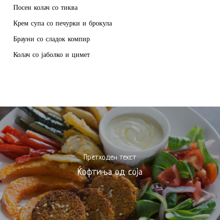
Посен колач со тиква
Крем супа со печурки и брокула
Брауни со сладок компир
Колач со јаболко и цимет
Претходен текст
Ќофтиња од соја