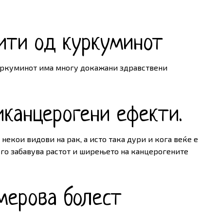
ити од куркуминот
куркуминот има многу докажани здравствени
канцерогени ефекти.
 некои видови на рак, а исто така дури и кога веќе е
го забавува растот и ширењето на канцерогените
мерова болест