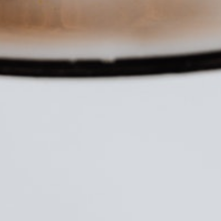
ма продукти во Кошничката.
Оди Во Продавница