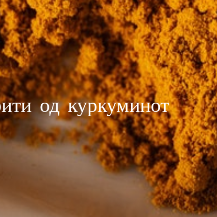
фити од куркуминот