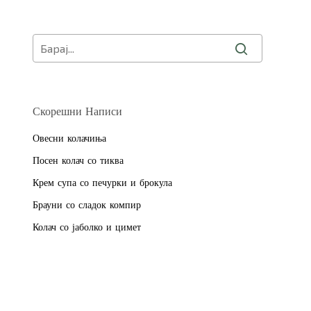
Скорешни Написи
Овесни колачиња
Посен колач со тиква
Крем супа со печурки и брокула
Брауни со сладок компир
Колач со јаболко и цимет