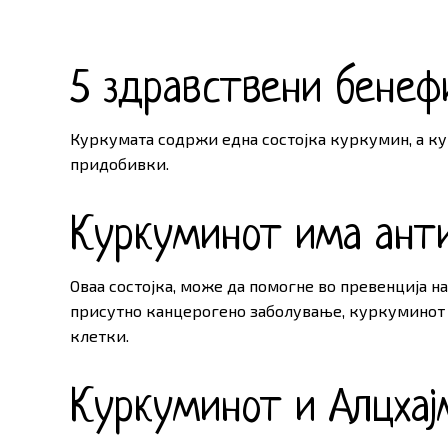
5 здравствени бенеф
Куркумата содржи една состојка куркумин, а 
придобивки.
Куркуминот има анти
Оваа состојка, може да помогне во превенција на
присутно канцерогено заболување, куркуминот 
клетки.
Куркуминот и Алцхај