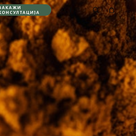
ЗАКАЖИ
search
FACEBOOK
INSTAGRAM
КОНСУЛТАЦИЈА
Close
Cart