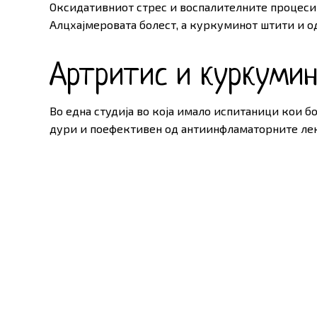
Оксидативниот стрес и воспалителните процеси 
Алцхајмеровата болест, а куркуминот штити и од
Артритис и куркуми
Во една студија во која имало испитаници кои 
дури и поефективен од антиинфламаторните ле
Куркуминот и забаву
стареење
Воспалителните процеси и оксидативниот стрес
со оглед на ефектите на куркуминот на овие два
превенција на предвремено стареење.