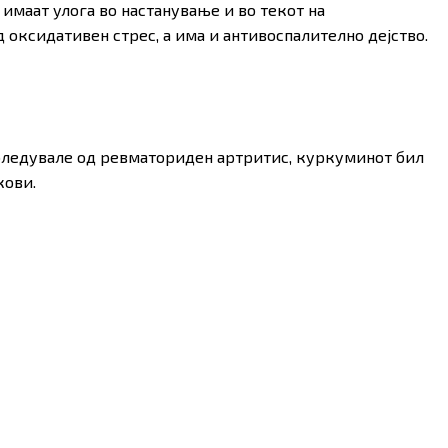
имаат улога во настанување и во текот на
 оксидативен стрес, а има и антивоспалително дејство.
Меѓузбир:
н
Поглед
боледувале од ревматориден артритис, куркуминот бил
кови.
вање на процесот на
 се главни причинители на предвременото стареење, па
 процеси, може да се каже дека тој е ефективен и во