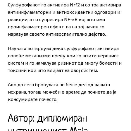
Сулфурофанот го активира Nrf2 и со тоа активира
антиинфламаторни и антиоксидантни одговори и
реакции, а го супресира NF-κB кој што има
проинфламаторен ефект, па на тој начин го
изразува своето антивоспалително дејство.
Науката потврдува дека сулфурофанот активира
повеќе механизми преку кои го штити нервниот
систем и го намалува ризикот од многу болести и
токсини кои што влијаат на овој систем.
Ако до сега брокулата не беше дел од вашата
исхрана, тогаш можеби е време да почнете да ја
консумирате почесто.
Автор: дипломиран