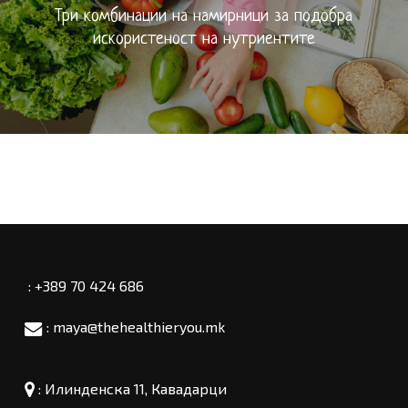
Три комбинации на намирници за подобра
искористеност на нутриентите
: +389 70 424 686
: maya@thehealthieryou.mk
:
Илинденска 11, Кавадарци