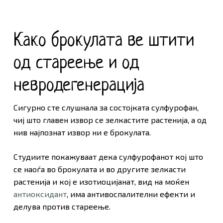
Како брокулата ве штити
од стареење и од
невродегенерација
Сигурно сте слушнала за состојката сулфурофан,
чиј што главен извор се зелкастите растенија, а од
нив најпознат извор ни е брокулата.
Студиите покажуваат дека сулфурофанот кој што
се наоѓа во брокулата и во другите зелкасти
растенија и кој е изотиоцијанат, вид на моќен
антиоксидант
, има антивоспалителни ефекти и
делува против стареење.