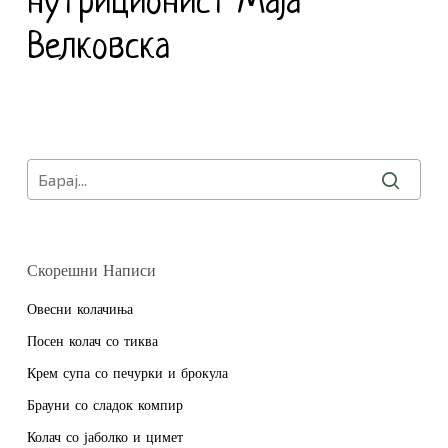
нутриционист Маја
Велковска
Нема продукти во Кошничката.
Оди Во Продавница
Скорешни Написи
Овесни колачиња
Посен колач со тиква
Крем супа со печурки и брокула
Брауни со сладок компир
Колач со јаболко и цимет