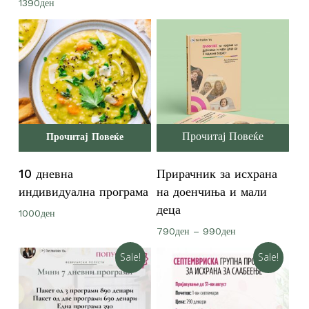
1390
ден
Прочитај Повеќе
Прочитај Повеќе
10 дневна
Прирачник за исхрана
индивидуална програма
на доенчиња и мали
деца
1000
ден
Price
790
ден
–
990
ден
range:
790ден
Sale!
Sale!
through
990ден