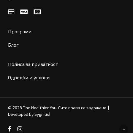
Програми
Блог
Полиса за приватност
Одредби и услови
Меѓузбир:
0
ден
© 2026 The Healthier You. Сите права се задржани. |
Developed by Sygnius
|
Погледни Кошничка
Проверка
facebook
instagram