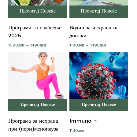
Прочитај Повеќе
Прочитај Повеќе
Програми за слабеење
Водич за исхрана на
2025
доилки
Price
Price
1090
ден
–
1490
ден
1190
ден
–
1490
ден
range:
range:
1090ден
1190ден
through
through
1490ден
1490ден
Прочитај Повеќе
Прочитај Повеќе
Програма за исхрана
Immuno +
при (пери)менопауза
1190
ден