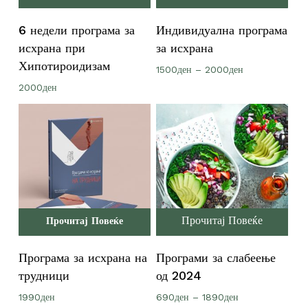
6 недели програма за
Индивидуална програма
исхрана при
за исхрана
Хипотироидизам
Price
1500
ден
–
2000
ден
range:
2000
ден
1500ден
through
2000ден
Прочитај Повеќе
Прочитај Повеќе
Програма за исхрана на
Програми за слабеење
трудници
од 2024
Price
1990
ден
690
ден
–
1890
ден