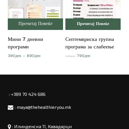
Прочитај Повеќе
Прочитај Повеќе
Мини 7 дневни
Септемвриска групна
програми
програма за слабеење
Price
Original
Current
390
ден
–
890
ден
790
ден
1090
ден
range:
price
price
390ден
was:
is:
through
1090ден.
790ден.
890ден
: +389 70 424 686
: maya@thehealthieryou.mk
:
Илинденска 11, Кавадарци