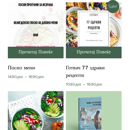
range:
690ден
Sale!
through
1890ден
Прочитај Повеќе
Прочитај Повеќе
Посно мени
Готвач 77 здрави
рецепти
Price
1490
ден
–
1690
ден
range:
Price
1090
ден
–
1690
ден
1490ден
range:
through
1090ден
1690ден
through
1690ден
Нема продукти во Кошничката.
Оди Во Продавница