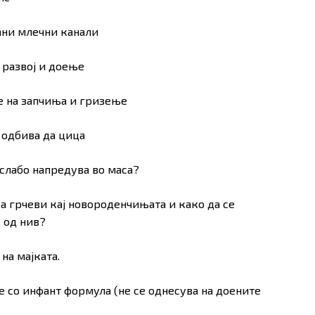
рани млечни канали
о развој и доење
ње на запчиња и гризење
о одбива да цица
о слабо напредува во маса?
оа грчеви кај новороденчињата и како да се
 од нив?
 на мајката.
ње со инфант формула (не се однесува на доените