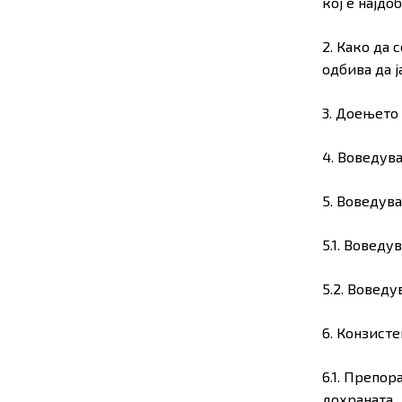
кој е најдо
2. Како да 
одбива да ј
3. Доењето
4. Воведув
5. Воведув
5.1. Вовед
5.2. Воведу
6. Конзисте
6.1. Препор
дохраната