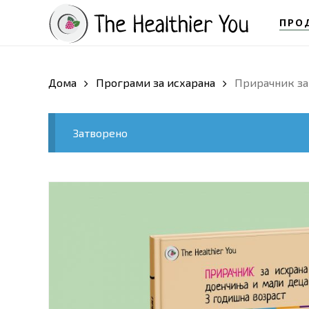
Skip
ПРО
to
main
content
Дома
Програми за исхарана
Прирачник за
Затворено