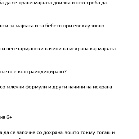
ба да се храни мајката доилка и што треба да
нти за мајката и за бебето при ексклузивно
и и вегетаријански начини на исхрана кај мајката
оењето е контраиндицирано?
а со млечни формули и други начини на исхрана
на 6+
ба да се започне со дохрана, зошто токму тогаш и