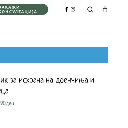
ЗАКАЖИ
search
FACEBOOK
INSTAGRAM
КОНСУЛТАЦИЈА
Close
Cart
ик за исхрана на доенчиња и
еца
Price
990
ден
range:
790ден