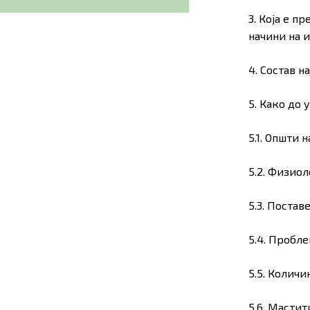
3. Која е п
начини на 
4. Состав н
5. Како до
5.1. Општи 
5.2. Физиол
5.3. Постав
5.4. Пробл
5.5. Количи
5.6. Мастит