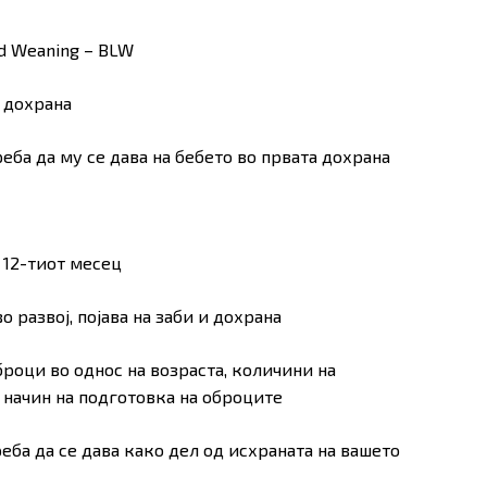
ed Weaning – BLW
а дохрана
реба да му се дава на бебето во првата дохрана
 12-тиот месец
во развој, појава на заби и дохрана
оброци во однос на возраста, количини на
 начин на подготовка на оброците
реба да се дава како дел од исхраната на вашето