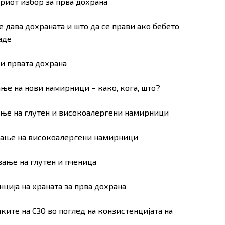
бриот избор за прва дохрана
се дава дохраната и што да се прави ако бебето
аде
 и првата дохрана
ање на нови намирници – како, кога, што?
ање на глутен и високоалергени намирници
ување на високоалергени намирници
вање на глутен и пченица
нција на храната за прва дохрана
аките на СЗО во поглед на конзистенцијата на