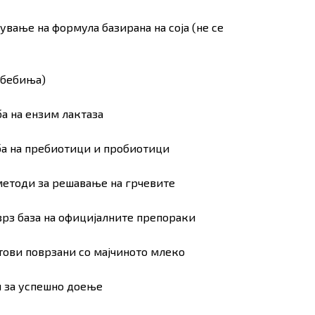
ување на формула базирана на соја (не се
 бебиња)
ба на ензим лактаза
еба на пребиотици и пробиотици
 методи за решавање на грчевите
 врз база на официјалните препораки
итови поврзани со мајчиното млеко
ма продукти во Кошничката.
ри за успешно доење
Оди Во Продавница