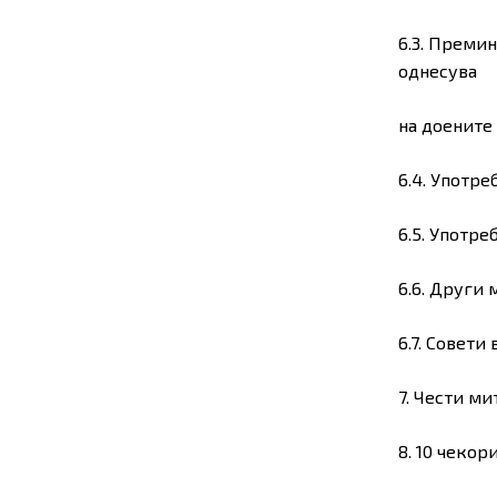
6.3. Премин
однесува
на доените
6.4. Употре
6.5. Употр
6.6. Други
6.7. Совети
7. Чести м
Не
8. 10 чеко