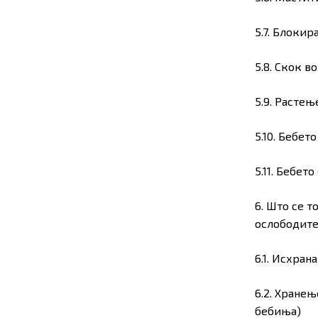
5.7. Блоки
5.8. Скок в
5.9. Расте
5.10. Бебет
5.11. Бебет
6. Што се т
ослободите
6.1. Исхрана
6.2. Хране
бебиња)