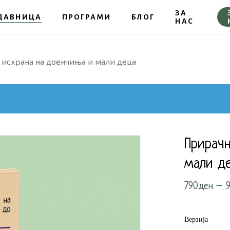
ЗА
ДАВНИЦА
ПРОГРАМИ
БЛОГ
НАС
Кошничка
 исхрана на доенчиња и мали деца
Прирачн
мали д
790
ден
–
Верзија