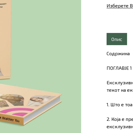
Изберете В
Опис
Содржина
ПОГЛАВЈЕ 1
Ексклузивн
текот на е
1. Што е т
2. Која е п
ексклузив