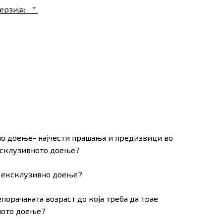
through
ерзија:
990ден
о доење- најчести прашања и предизвици во
ксклузивното доење?
оа ексклузивно доење?
репорачаната возраст до која треба да трае
ното доење?