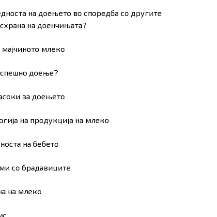
редноста на доењето во споредба со другите
исхрана на доенчињата?
а мајчиното млеко
 успешно доење?
насоки за доењето
огија на продукција на млеко
еноста на бебето
еми со брадавиците
на на млеко
ис