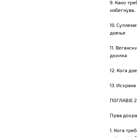
9. Како тре
избегнува..
10. Суплеме
доење
11. Веганск
доилка
12. Кога д
13. Исхран
ПОГЛАВЈЕ 2
Прва дохра
1. Кога тре