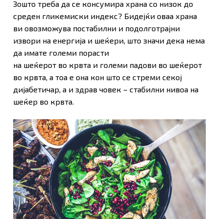
Зошто треба да се консумира храна со низок до
среден гликемиски индекс? Бидејќи оваа храна
ви овозможува постабилни и подолготрајни
извори на енергија и шеќери, што значи дека нема
да имате големи порасти
на шеќерот во крвта и големи падови во шеќерот
во крвта, а тоа е она кон што се стреми секој
дијабетичар, а и здрав човек – стабилни нивоа на
шеќер во крвта.