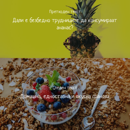
Претходен текст
Дали е безбедно трудниците да консумираат
ананас?
Следен текст
Домашна, едноставна и вкусна гранола