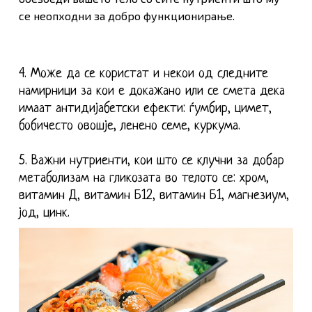
се неопходни за добро функционирање.
4. Може да се користат и некои од следните
намирници за кои е докажано или се смета дека
имаат антидијабетски ефекти: ѓумбир, цимет,
бобичесто овошје, ленено семе, куркума.
5. Важни нутриенти, кои што се клучни за добар
метаболизам на гликозата во телото се: хром,
витамин Д, витамин Б12, витамин Б1, магнезиум,
јод, цинк.