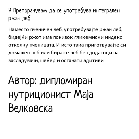
9. Препорачувам да се употребува интегрален
ржан леб
Наместо пченичен леб, употребувајте ржан леб,
бидејќи ржот има понизок гликемиски индекс
отколку пченицата. И исто така приготвувајте си
домашен леб или бирајте леб без додатоци на
засладувачи, шеќер и останати адитиви.
Автор: дипломиран
нутриционист Маја
Велковска