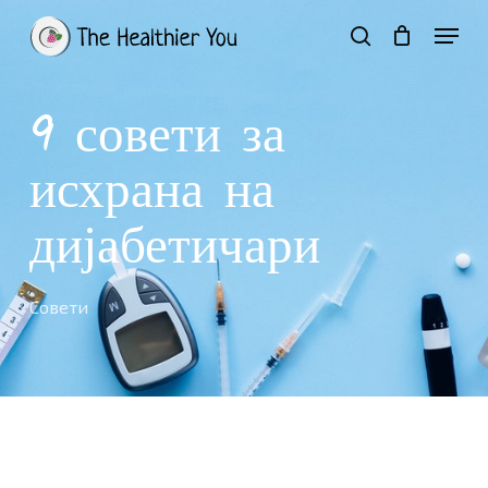
Skip
Menu
to
search
Close
Кошничка
Cart
main
Close
content
Menu
9 совети за
исхрана на
дијабетичари
Совети