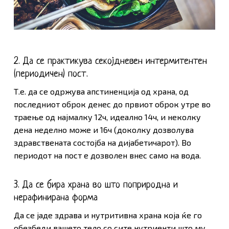
2. Да се практикува секојдневен интермитентен
(периодичен) пост.
Т.е. да се одржува апстиненција од храна, од
последниот оброк денес до првиот оброк утре во
траење од најмалку 12ч, идеално 14ч, и неколку
дена неделно може и 16ч (доколку дозволува
здравствената состојба на дијабетичарот). Во
периодот на пост е дозволен внес само на вода.
3. Да се бира храна во што поприродна и
нерафинирана форма
Да се јаде здрава и нутритивна храна која ќе го
обезбеди вашето тело со сите нутриенти што му