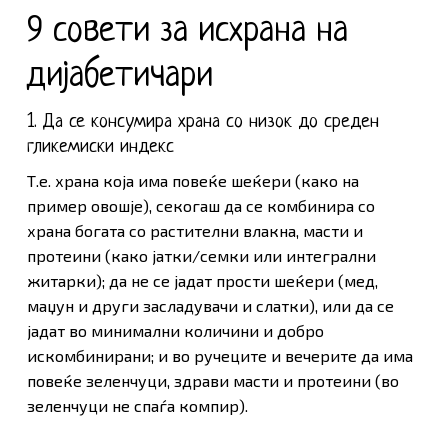
9 совети за исхрана на
дијабетичари
1. Да се консумира храна со низок до среден
гликемиски индекс
Т.е. храна која има повеќе шеќери (како на
пример овошје), секогаш да се комбинира со
храна богата со растителни влакна, масти и
протеини (како јатки/семки или интегрални
житарки); да не се јадат прости шеќери (мед,
маџун и други засладувачи и слатки), или да се
јадат во минимални количини и добро
искомбинирани; и во ручеците и вечерите да има
повеќе зеленчуци, здрави масти и протеини (во
зеленчуци не спаѓа компир).