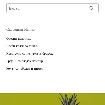
Скорешни Написи
Овесни колачиња
Посен колач со тиква
Крем супа со печурки и брокула
Брауни со сладок компир
Колач со јаболко и цимет