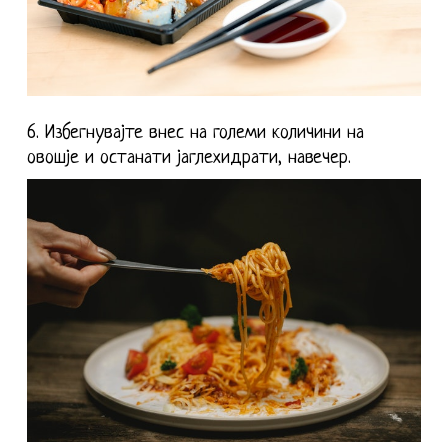
6. Избегнувајте внес на големи количини на
овошје и останати јаглехидрати, навечер.
Нема продукти во Кошничката.
Оди Во Продавница