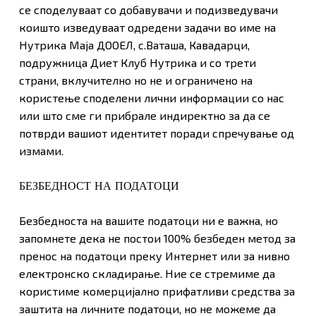
се споделуваат со добавувачи и подизведувачи
коишто изведуваат одредени задачи во име на
Нутрика Маја ДООЕЛ, с.Ваташа, Кавадарци,
подружница Диет Клуб Нутрика и со трети
страни, вклучително но не и ограничено на
користење споделени лични информации со нас
или што сме ги прибрале индиректно за да се
потврди вашиот идентитет поради спречување од
измами.
БЕЗБЕДНОСТ НА ПОДАТОЦИ
Безбедноста на вашите податоци ни е важна, но
запомнете дека не постои 100% безбеден метод за
пренос на податоци преку Интернет или за нивно
електронско складирање. Ние се стремиме да
користиме комерцијално прифатливи средства за
заштита на личните податоци, но не можеме да