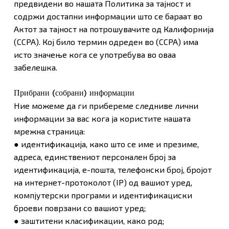
предвидени во нашата Политика за тајност и
содржи достапни информации што се бараат во
Актот за тајност на потрошувачите од Калифорнија
(CCPA). Кој било термин одреден во (CCPA) има
исто значење кога се употребува во оваа
забелешка.
Прибрани (собрани) информации
Ние можеме да ги прибереме следниве лични
информации за вас кога ја користите нашата
мрежна страница:
● идентификација, како што се име и презиме,
адреса, единствениот персонален број за
идентификација, е-пошта, телефонски број, бројот
на интернет-протоколот (IP) од вашиот уред,
компјутерски програми и идентификациски
броеви поврзани со вашиот уред;
● заштитени класификации, како род;