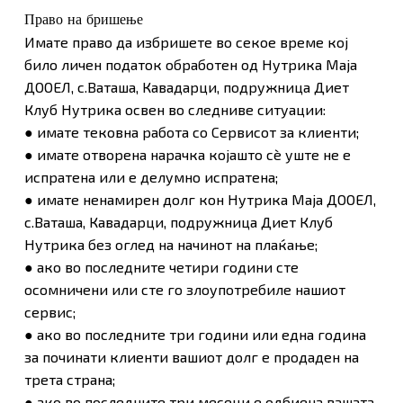
Право на бришење
Нема продукти во Кошничката.
Имате право да избришете во секое време кој
било личен податок обработен од Нутрика Маја
Оди Во Продавница
ДООЕЛ, с.Ваташа, Кавадарци, подружница Диет
Клуб Нутрика освен во следниве ситуации:
● имате тековна работа со Сервисот за клиенти;
● имате отворена нарачка којашто сè уште не е
испратена или е делумно испратена;
● имате ненамирен долг кон Нутрика Маја ДООЕЛ,
с.Ваташа, Кавадарци, подружница Диет Клуб
Нутрика без оглед на начинот на плаќање;
● ако во последните четири години сте
осомничени или сте го злоупотребиле нашиот
сервис;
● ако во последните три години или една година
за починати клиенти вашиот долг е продаден на
трета страна;
● ако во последните три месеци е одбиена вашата