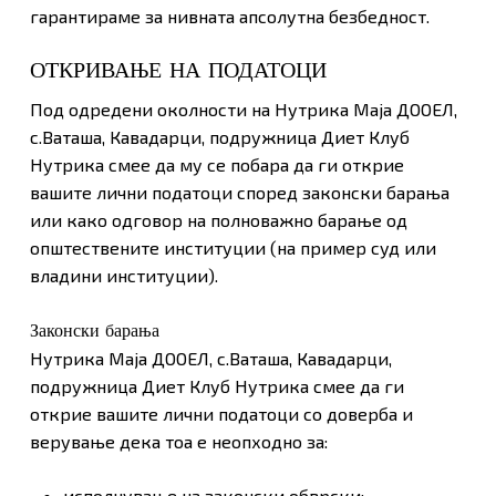
гарантираме за нивната апсолутна безбедност.
ОТКРИВАЊЕ НА ПОДАТОЦИ
Под одредени околности на Нутрика Маја ДООЕЛ,
с.Ваташа, Кавадарци, подружница Диет Клуб
Нутрика смее да му се побара да ги открие
вашите лични податоци според законски барања
или како одговор на полноважно барање од
општествените институции (на пример суд или
владини институции).
Законски барања
Нутрика Маја ДООЕЛ, с.Ваташа, Кавадарци,
подружница Диет Клуб Нутрика смее да ги
открие вашите лични податоци со доверба и
верување дека тоа е неопходно за:
исполнување на законски обврски;