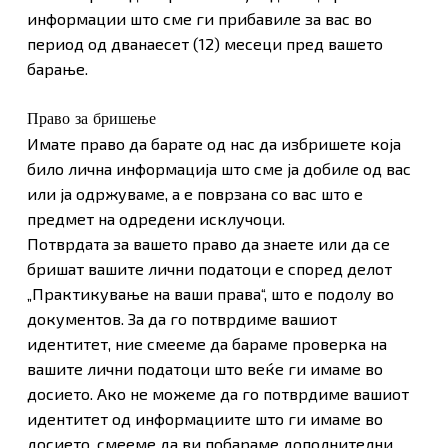
информации што сме ги прибавиле за вас во
период од дванаесет (12) месеци пред вашето
барање.
Право за бришење
Имате право да барате од нас да избришете која
било лична информација што сме ја добиле од вас
или ја одржуваме, а е поврзана со вас што е
предмет на одредени исклучоци.
Потврдата за вашето право да знаете или да се
бришат вашите лични податоци е според делот
„Практикување на ваши права“, што е подолу во
документов. За да го потврдиме вашиот
идентитет, ние смееме да бараме проверка на
вашите лични податоци што веќе ги имаме во
досието. Ако не можеме да го потврдиме вашиот
идентитет од информациите што ги имаме во
досието, смееме да ви побараме дополнителни