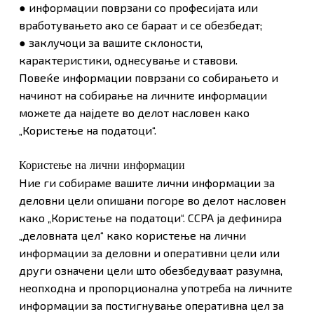
● информации поврзани со професијата или
вработувањето ако се бараат и се обезбедат;
● заклучоци за вашите склоности,
карактеристики, однесување и ставови.
Повеќе информации поврзани со собирањето и
начинот на собирање на личните информации
можете да најдете во делот насловен како
„Користење на податоци“.
Користење на лични информации
Ние ги собираме вашите лични информации за
деловни цели опишани погоре во делот насловен
како „Користење на податоци“. CCPA ја дефинира
„деловната цел“ како користење на лични
информации за деловни и оперативни цели или
други означени цели што обезбедуваат разумна,
неопходна и пропорционална употреба на личните
информации за постигнување оперативна цел за