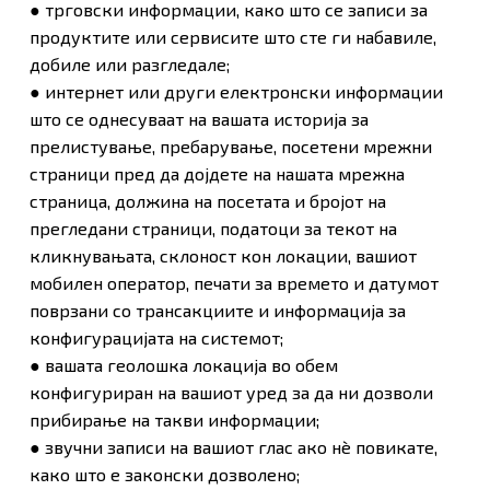
● трговски информации, како што се записи за
продуктите или сервисите што сте ги набавиле,
добиле или разгледале;
● интернет или други електронски информации
што се однесуваат на вашата историја за
прелистување, пребарување, посетени мрежни
страници пред да дојдете на нашата мрежна
страница, должина на посетата и бројот на
прегледани страници, податоци за текот на
кликнувањата, склоност кон локации, вашиот
мобилен оператор, печати за времето и датумот
поврзани со трансакциите и информација за
конфигурацијата на системот;
● вашата геолошка локација во обем
конфигуриран на вашиот уред за да ни дозволи
прибирање на такви информации;
● звучни записи на вашиот глас ако нè повикате,
како што е законски дозволено;