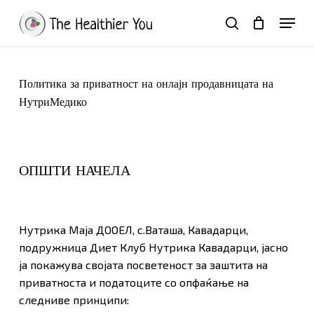
Skip
Menu
to
search
Close
Кошничка
Cart
main
Close
content
Menu
Политика за приватност на онлајн продавницата на
НутриМедико
ОПШТИ НАЧЕЛА
Нутрика Маја ДООЕЛ, с.Ваташа, Кавадарци,
подружница Диет Клуб Нутрика Кавадарци, јасно
ја покажува својата посветеност за заштита на
приватноста и податоците со опфаќање на
следниве принципи: