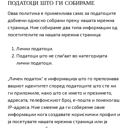
ПОДАТОЦИ ШТО ГИ СОБИРАМЕ
Оваа политика е применлива само за податоците
добиени односно собрани преку нашата мрежна
страница. Ние собираме два типа информации од
посетителите на нашата мрежна страница:
Лични податоци.
Податоци што не спаѓаат во категоријата
лични податоци.
„Личен податок“ е информација што го препознава
вашиот идентитет според податоците што сте ни
ги приложиле, како што се името и презимето,
адресата, телефонскиот број, е-пошта и понекогаш
IP-адреса. Ние смееме да ги собереме овие
информации кога создавате кориснички профил и
ја посетувате нашата мрежна страница или ја