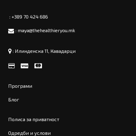
: +389 70 424 686
: maya@thehealthieryou.mk
:
Илинденска 11, Кавадарци
Програми
Блог
Полиса за приватност
Одредби и услови