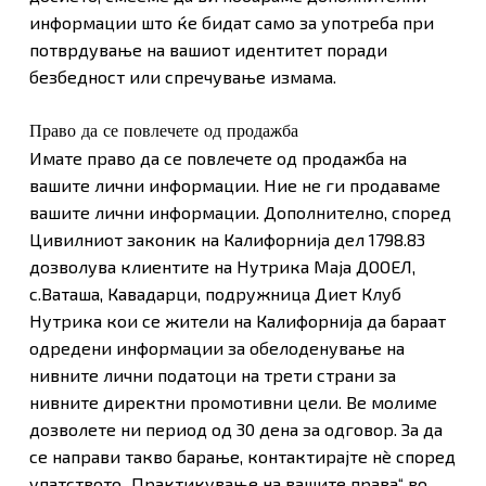
информации што ќе бидат само за употреба при
потврдување на вашиот идентитет поради
безбедност или спречување измама.
Право да се повлечете од продажба
Имате право да се повлечете од продажба на
вашите лични информации. Ние не ги продаваме
вашите лични информации. Дополнително, според
Цивилниот законик на Калифорнија дел 1798.83
дозволува клиентите на Нутрика Маја ДООЕЛ,
с.Ваташа, Кавадарци, подружница Диет Клуб
Нутрика кои се жители на Калифорнија да бараат
одредени информации за обелоденување на
нивните лични податоци на трети страни за
нивните директни промотивни цели. Ве молиме
дозволете ни период од 30 дена за одговор. За да
се направи такво барање, контактирајте нè според
упатството „Практикување на вашите права“ во