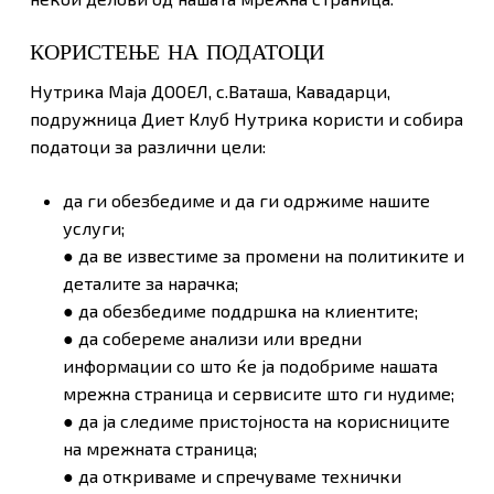
КОРИСТЕЊЕ НА ПОДАТОЦИ
Нутрика Маја ДООЕЛ, с.Ваташа, Кавадарци,
подружница Диет Клуб Нутрика користи и собира
податоци за различни цели:
да ги обезбедиме и да ги одржиме нашите
услуги;
● да ве известиме за промени на политиките и
деталите за нарачка;
● да обезбедиме поддршка на клиентите;
● да собереме анализи или вредни
информации со што ќе ја подобриме нашата
мрежна страница и сервисите што ги нудиме;
● да ја следиме пристојноста на корисниците
на мрежната страница;
● да откриваме и спречуваме технички