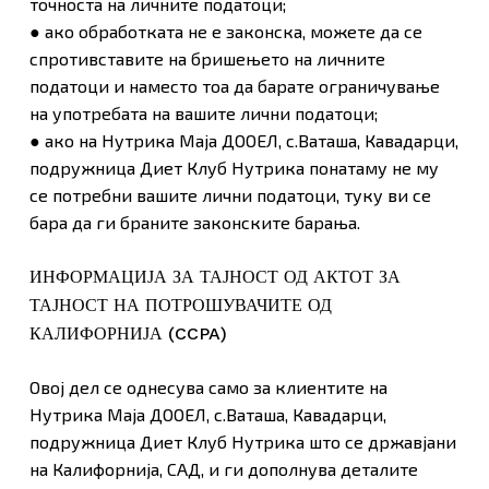
точноста на личните податоци;
● ако обработката не е законска, можете да се
спротивставите на бришењето на личните
податоци и наместо тоа да барате ограничување
на употребата на вашите лични податоци;
● ако на Нутрика Маја ДООЕЛ, с.Ваташа, Кавадарци,
подружница Диет Клуб Нутрика понатаму не му
се потребни вашите лични податоци, туку ви се
бара да ги браните законските барања.
ИНФОРМАЦИЈА ЗА ТАЈНОСТ ОД АКТОТ ЗА
ТАЈНОСТ НА ПОТРОШУВАЧИТЕ ОД
КАЛИФОРНИЈА (CCPA)
Овој дел се однесува само за клиентите на
Нутрика Маја ДООЕЛ, с.Ваташа, Кавадарци,
подружница Диет Клуб Нутрика што се државјани
на Калифорнија, САД, и ги дополнува деталите