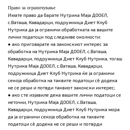
Право за ограничување
Имате право да барате Нутрика Маја ДООЕЛ,
с.Ваташа, Кавадарци, подружница Диет Клуб
Нутрика да ја ограничи обработката на вашите
лични податоци под следниве околности:
● ако приговарате на законскиот интерес за
обработка на Нутрика Маја ДООЕЛ, с.Ваташа,
Кавадарци, подружница Диет Клуб Нутрика, тогаш
Нутрика Маја ДООЕЛ, с.Ваташа, Кавадарци,
подружница Диет Клуб Нутрика ќе ја ограничи
секоја обработка на таквите податоци сè додека
не се реши и потвди таквиот законски интерес;
● ако сте изјавиле дека вашите лични податоци се
неточни, Нутрика Маја ДООЕЛ, с.Ваташа,
Кавадарци, подружница Диет Клуб Нутрика мора
да ја ограничи секоја обработка на таквите
податоци сè додека не се реши и потврди