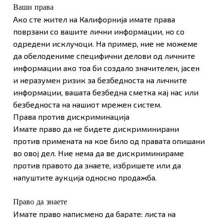
Ваши права
Ако сте жител на Калифорнија имате права
поврзани со вашите лични информации, но со
одредени исклучоци. На пример, ние не можеме
да обелодениме специфични делови од личните
информации ако тоа би создало значителен, јасен
и неразумен ризик за безбедноста на личните
информации, вашата безбедна сметка кај нас или
безбедноста на нашиот мрежен систем.
Права против дискриминација
Имате право да не бидете дискриминирани
против примената на кое било од правата опишани
во овој дел. Ние нема да ве дискриминираме
против правото да знаете, избришете или да
напуштите аукција односно продажба.
Право да знаете
Имате право написмено да барате: листа на