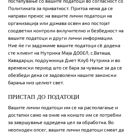
постапување со вашите податоци во согласност со
Политиката за приватност. Притоа нема да се
направи пренос на вашите лични податоци на
организација или држава освен ако постојат
соодветни контроли вклучително и безбедност на
вашите податоци и други лични информации.
Ние ќе ги задржиме вашите податоци сè додека
сте клиент на Нутрика Маја ДООЕЛ, с.Ваташа,
Кавадарци, подружница Диет Клуб Нутрика и во
временски период што се бара за чување за да се
обезбеди дека се задоволени нашите законски
барања низ целиот свет.
ПРИСТАП ДО ПОДАТОЦИ
Вашите лични податоци им се на располагање и
достапни само на оние на коишто им се потребни
за зaвршување одредена цел за обработка. Во
неопходен опсег, вашите лични податоци смеат да