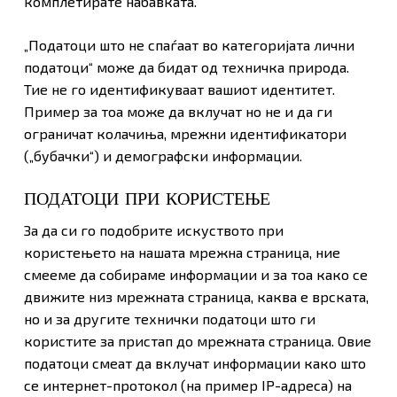
комплетирате набавката.
„Податоци што не спаѓаат во категоријата лични
податоци“ може да бидат од техничка природа.
Тие не го идентификуваат вашиот идентитет.
Пример за тоа може да вклучат но не и да ги
ограничат колачиња, мрежни идентификатори
(„бубачки“) и демографски информации.
ПОДАТОЦИ ПРИ КОРИСТЕЊЕ
За да си го подобрите искуството при
користењето на нашата мрежна страница, ние
смееме да собираме информации и за тоа како се
движите низ мрежната страница, каква е врската,
но и за другите технички податоци што ги
користите за пристап до мрежната страница. Овие
податоци смеат да вклучат информации како што
се интернет-протокол (на пример IP-адреса) на