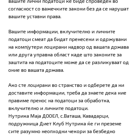
вашите лични податоци ќе биде спроведен во
согласност со важечките закони без да се нарушат
вашите уставни права.
Вашите информации, вклучително и личните
податоци смеат да бидат пренесени и одржувани
на компјутери лоцирани надвор од вашата држава
или друга управна област каде што законите за
заштита на податоците може да се разликуваат од
оние во вашата држава.
Ако сте лоцирани во странство и одберете да ни
доставите информации, треба да знаете дека ние
правиме пренос на податоци за обработка,
вклучително и личните податоци.
Нутрика Маја ДООЕЛ, с.Ваташа, Кавадарци,
подружница Диет Клуб Нутрика ќе ги преземе
сите разумно неопходни чекори за безбедно