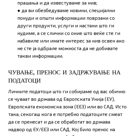
прашања и да известуваме за нив;
● да ви обезбедуваме новини, специјални
понуди и општи информации поврзани со
други продукти, услуги и настани што ги
нудиме, а се слични со оние што веќе сте ги
набавиле или имате интерес за нив освен ако
не сте ја одбрале можноста да не добивате
такви информации.
ЧУВАЊЕ, ПРЕНОС И ЗАДРЖУВАЊЕ НА
ПОДАТОЦИ
Личните податоци што ги собираме од вас обично
се чуваат во држава од Европската Унија (ЕУ),
Европската економска зона (ЕЕЗ) или во САД. Исто
така, секогаш кога е потребно податоците смеат
да се пренесат и да се обработат во држава
надвор од ЕУ/ЕЕЗ или САД. Кој било пренос на