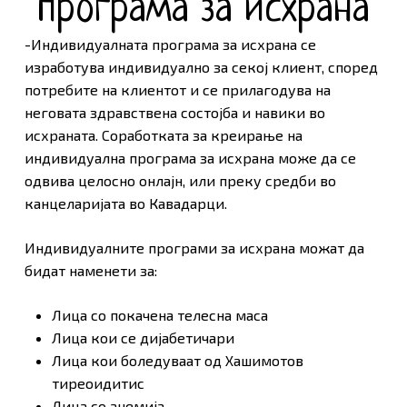
програма за исхрана
-Индивидуалната програма за исхрана се
изработува индивидуално за секој клиент, според
потребите на клиентот и се прилагодува на
неговата здравствена состојба и навики во
исхраната. Соработката за креирање на
индивидуална програма за исхрана може да се
одвива целосно онлајн, или преку средби во
канцеларијата во Кавадарци.
Индивидуалните програми за исхрана можат да
бидат наменети за:
Лица со покачена телесна маса
Лица кои се дијабетичари
Лица кои боледуваат од Хашимотов
тиреоидитис
Лица со анемија