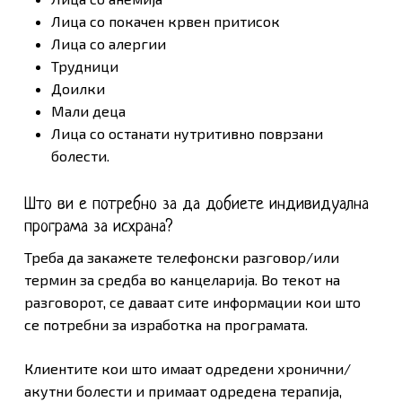
Лица со покачен крвен притисок
Лица со алергии
Трудници
Доилки
Мали деца
Лица со останати нутритивно поврзани
болести.
Што ви е потребно за да добиете индивидуална
програма за исхрана?
Треба да закажете телефонски разговор/или
термин за средба во канцеларија. Во текот на
разговорот, се даваат сите информации кои што
се потребни за изработка на програмата.
Клиентите кои што имаат одредени хронични/
акутни болести и примаат одредена терапија,
Нема продукти во Кошничката.