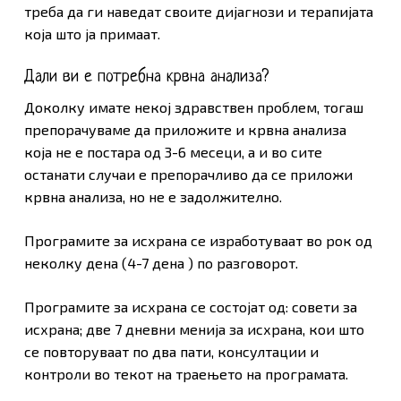
треба да ги наведат своите дијагнози и терапијата
која што ја примаат.
Оди Во Продавница
Дали ви е потребна крвна анализа?
Доколку имате некој здравствен проблем, тогаш
препорачуваме да приложите и крвна анализа
која не е постара од 3-6 месеци, а и во сите
останати случаи е препорачливо да се приложи
крвна анализа, но не е задолжително.
Програмите за исхрана се изработуваат во рок од
неколку дена (4-7 дена ) по разговорот.
Програмите за исхрана се состојат од: совети за
исхрана; две 7 дневни менија за исхрана, кои што
се повторуваат по два пати, консултации и
контроли во текот на траењето на програмата.